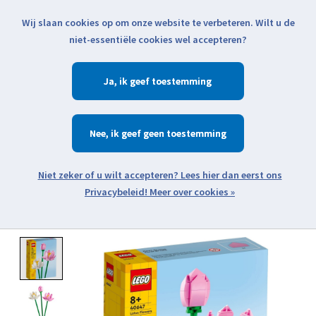
Wij slaan cookies op om onze website te verbeteren. Wilt u de
Klik voor actuele verzendinformatie...
niet-essentiële cookies wel accepteren?
Ja
Verlanglijst
Winkelwa
Nee
Zoeken
zoeken
Open webshop menu
Meer over cookies »
Product image slideshow Items