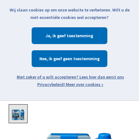
Wij slaan cookies op om onze website te verbeteren. Wilt u de
Klik voor actuele verzendinformatie...
niet-essentiële cookies wel accepteren?
Ja
Verlanglijst
Winkelwa
Nee
Zoeken
zoeken
Open webshop menu
Meer over cookies »
Product image slideshow Items