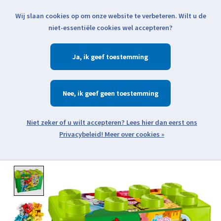
Wij slaan cookies op om onze website te verbeteren. Wilt u de
Klik voor actuele verzendinformatie...
niet-essentiële cookies wel accepteren?
Ja
Verlanglijst
Winkelwa
Nee
Zoeken
zoeken
Open webshop menu
Meer over cookies »
Product image slideshow Items