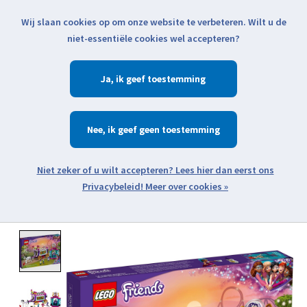
Wij slaan cookies op om onze website te verbeteren. Wilt u de
Klik voor actuele verzendinformatie...
niet-essentiële cookies wel accepteren?
Ja
Verlanglijst
Winkelwa
Nee
Zoeken
zoeken
Open webshop menu
Meer over cookies »
Product image slideshow Items