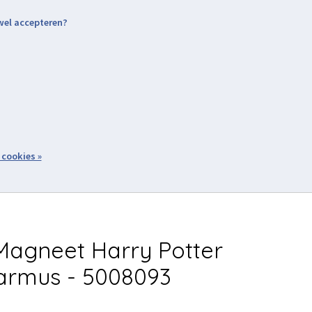
 wel accepteren?
nding & Levering
Retourneren
Aanmelden / Inloggen
tiviteiten
Over ons
Volg ons
zoeken
 cookies »
Winkelwagen
inkel
Acties
agneet Harry Potter
iarmus - 5008093