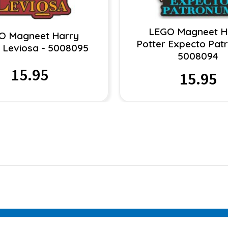
LEGO Magneet H
O Magneet Harry
Potter Expecto Pat
r Leviosa - 5008095
5008094
15.95
15.95