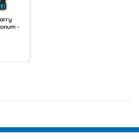
arry
ronum -