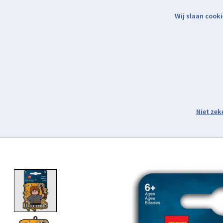
Wij slaan cooki
Binnen 2 werkdagen verzonden.
Assortiment
Product image slideshow Items