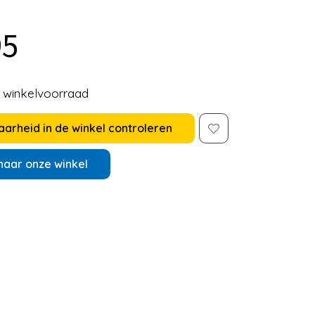
95
e winkelvoorraad
arheid in de winkel controleren
naar onze winkel