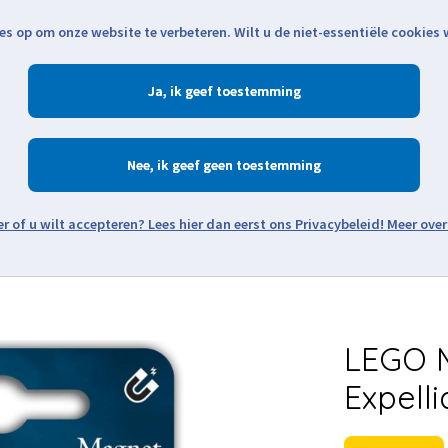
es op om onze website te verbeteren. Wilt u de niet-essentiële cookies
Openingstijden
Klantenservice
Verze
Ja
Winkelen
Ac
Nee
Zoeken
Meer over
Thema's
Minifiguren
Onderdelen
Modellen
De w
LEGO M
Expell