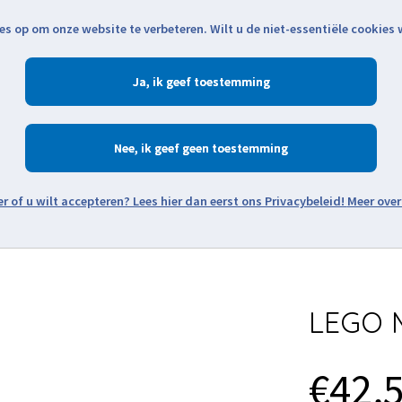
es op om onze website te verbeteren. Wilt u de niet-essentiële cookies
Openingstijden
Klantenservice
Verze
Ja
Winkelen
Ac
Nee
Zoeken
Meer over
Thema's
Minifiguren
Onderdelen
Modellen
De w
LEGO M
€42,