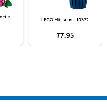
ctie –
LEGO Hibiscus - 10372
77.95