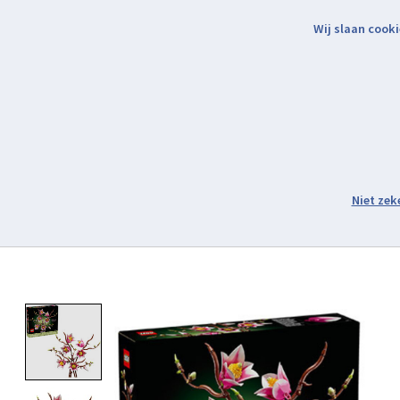
Wij slaan cooki
Binnen 2 werkdagen verzonden.
Assortiment
Product image slideshow Items