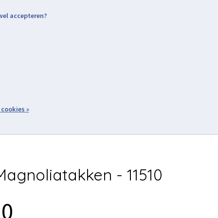
 wel accepteren?
nding & Levering
Retourneren
Aanmelden / Inloggen
tiviteiten
Over ons
Volg ons
zoeken
 cookies »
Winkelwagen
inkel
Acties
agnoliatakken - 11510
50