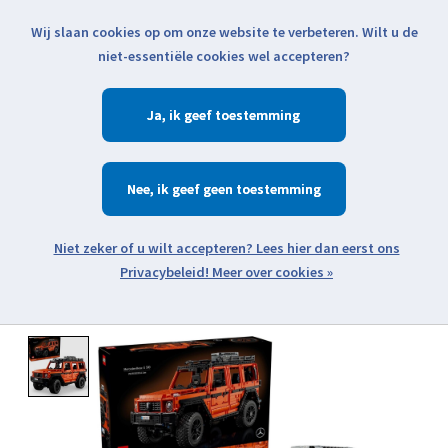
Wij slaan cookies op om onze website te verbeteren. Wilt u de
Klik voor actuele verzendinformatie...
niet-essentiële cookies wel accepteren?
Ja
Verlanglijst
Winkelwa
Nee
Zoeken
zoeken
Open webshop menu
Meer over cookies »
Product image slideshow Items