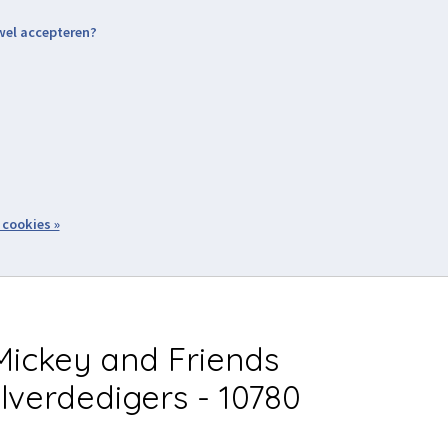
 wel accepteren?
nding & Levering
Retourneren
Aanmelden / Inloggen
tiviteiten
Over ons
Volg ons
zoeken
 cookies »
Winkelwagen
inkel
Acties
ickey and Friends
lverdedigers - 10780