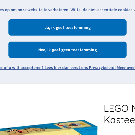
es op om onze website te verbeteren. Wilt u de niet-essentiële cookies
Openingstijden
Klantenservice
Verze
Ja
Winkelen
Ac
Nee
Zoeken
Meer over
Thema's
Minifiguren
Onderdelen
Modellen
De w
LEGO M
Kastee