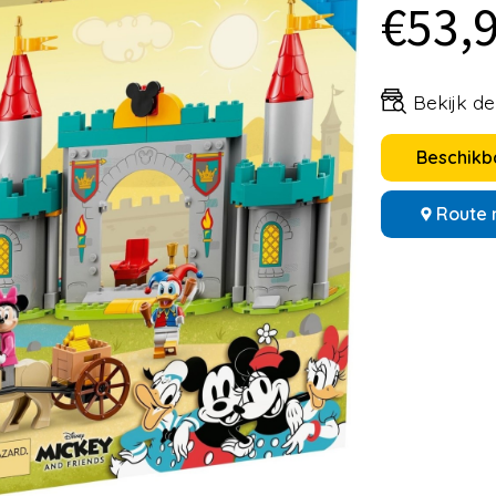
€53,
Bekijk d
Beschikba
Route 