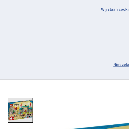
Wij slaan cooki
Binnen 2 werkdagen verzonden.
Assortiment
Product image slideshow Items