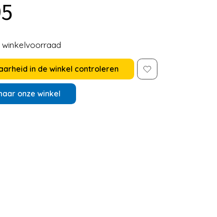
95
e winkelvoorraad
arheid in de winkel controleren
naar onze winkel