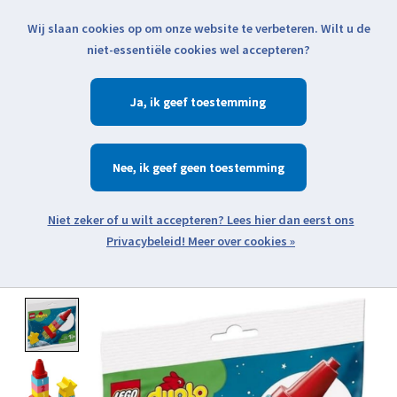
Wij slaan cookies op om onze website te verbeteren. Wilt u de
Klik voor actuele verzendinformatie...
niet-essentiële cookies wel accepteren?
Ja
Verlanglijst
Winkelwa
Nee
Zoeken
zoeken
Open webshop menu
Meer over cookies »
Product image slideshow Items