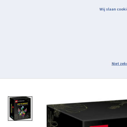
Wij slaan cooki
Binnen 2 werkdagen verzonden.
Assortiment
Product image slideshow Items