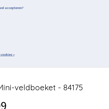
 wel accepteren?
nding & Levering
Retourneren
Aanmelden / Inloggen
tiviteiten
Over ons
Volg ons
zoeken
 cookies »
Winkelwagen
inkel
Acties
ini-veldboeket - 84175
99