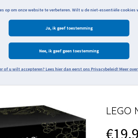
es op om onze website te verbeteren. Wilt u de niet-essentiële cookies
Openingstijden
Klantenservice
Verze
Ja
Winkelen
Ac
Nee
Zoeken
Meer over
Thema's
Minifiguren
Onderdelen
Modellen
De w
LEGO M
€19,