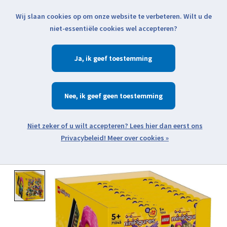
Wij slaan cookies op om onze website te verbeteren. Wilt u de
Klik voor actuele verzendinformatie...
niet-essentiële cookies wel accepteren?
Ja
Verlanglijst
Winkelwa
Nee
Zoeken
zoeken
Open webshop menu
Meer over cookies »
Product image slideshow Items