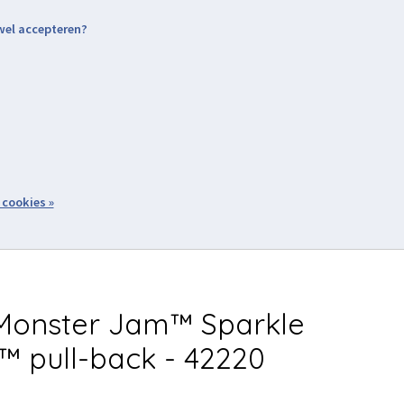
 wel accepteren?
nding & Levering
Retourneren
Aanmelden / Inloggen
tiviteiten
Over ons
Volg ons
zoeken
 cookies »
Winkelwagen
inkel
Acties
Monster Jam™ Sparkle
 pull-back - 42220