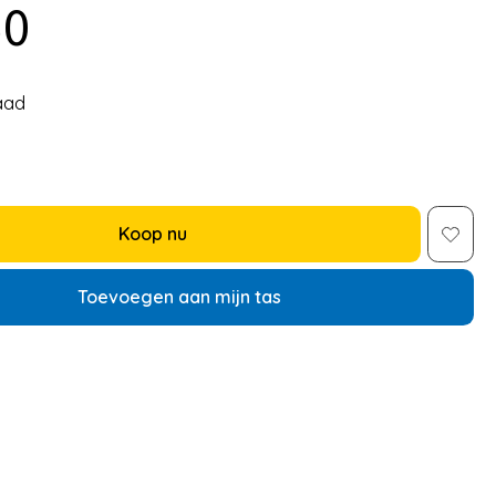
50
aad
Koop nu
Toevoegen aan mijn tas