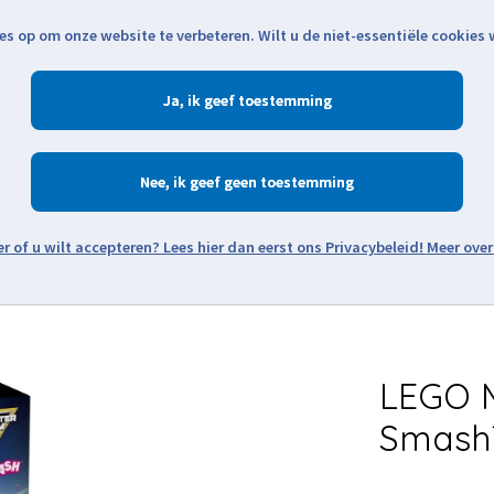
es op om onze website te verbeteren. Wilt u de niet-essentiële cookies
Openingstijden
Klantenservice
Verze
Ja
Winkelen
Ac
Nee
Zoeken
Meer over
Thema's
Minifiguren
Onderdelen
Modellen
De w
LEGO 
Smash™