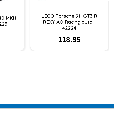
LEGO Porsche 911 GT3 R
40 MKII
REXY AO Racing auto -
223
42224
118.95