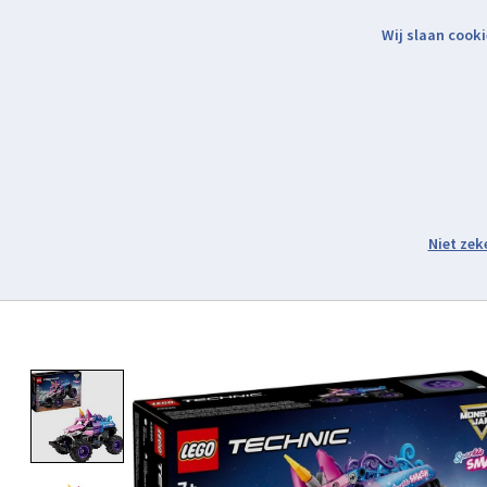
Wij slaan cooki
Binnen 2 werkdagen verzonden.
Assortiment
Product image slideshow Items