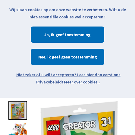
Wij slaan cookies op om onze website te verbeteren. Wilt u de
Klik voor actuele verzendinformatie...
niet-essentiële cookies wel accepteren?
Ja
Verlanglijst
Winkelwa
Nee
Zoeken
zoeken
Open webshop menu
Meer over cookies »
Product image slideshow Items