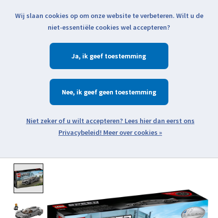
Wij slaan cookies op om onze website te verbeteren. Wilt u de
Klik voor actuele verzendinformatie...
niet-essentiële cookies wel accepteren?
Ja
Verlanglijst
Winkelwa
Nee
Zoeken
zoeken
Open webshop menu
Meer over cookies »
Product image slideshow Items