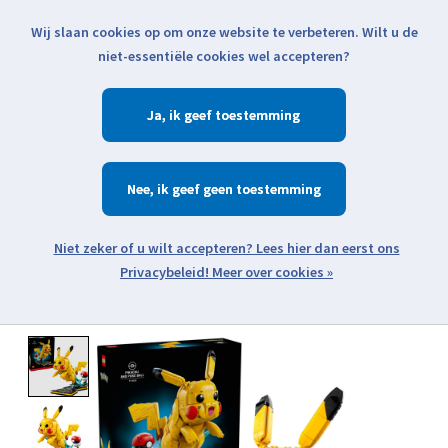
Wij slaan cookies op om onze website te verbeteren. Wilt u de
Klik voor actuele verzendinformatie...
niet-essentiële cookies wel accepteren?
Ja
Verlanglijst
Winkelwa
Nee
Zoeken
zoeken
Open webshop menu
Meer over cookies »
Product image slideshow Items