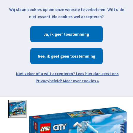
Wij slaan cookies op om onze website te verbeteren. Wilt u de
Klik voor actuele verzendinformatie...
niet-essentiële cookies wel accepteren?
Ja
Verlanglijst
Winkelwa
Nee
Zoeken
zoeken
Open webshop menu
Meer over cookies »
Product image slideshow Items