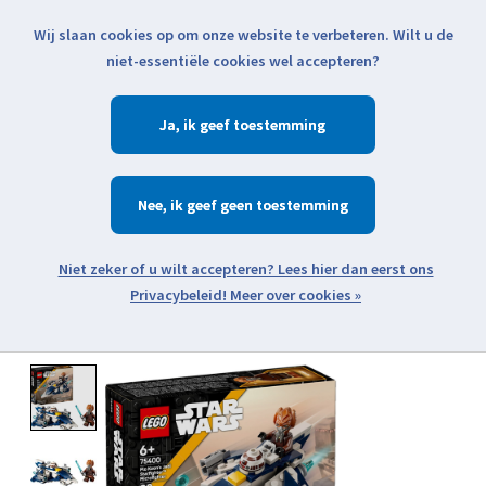
Wij slaan cookies op om onze website te verbeteren. Wilt u de
Klik voor actuele verzendinformatie...
niet-essentiële cookies wel accepteren?
Ja
Verlanglijst
Winkelwa
Nee
Zoeken
zoeken
Open webshop menu
Meer over cookies »
Product image slideshow Items