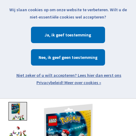
Wij slaan cookies op om onze website te verbeteren. Wilt u de
Klik voor actuele verzendinformatie...
niet-essentiële cookies wel accepteren?
Ja
Verlanglijst
Winkelwa
Nee
Zoeken
zoeken
Open webshop menu
Meer over cookies »
Product image slideshow Items