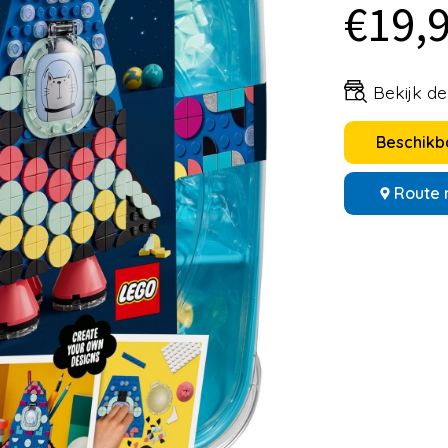
€19,
Bekijk d
Beschikba
Route 