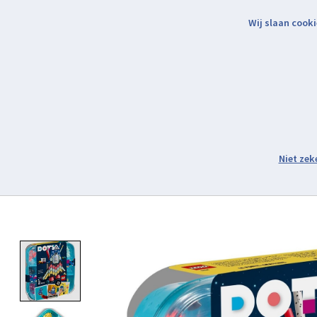
Wij slaan cooki
Binnen 2 werkdagen verzonden.
Assortiment
Product image slideshow Items