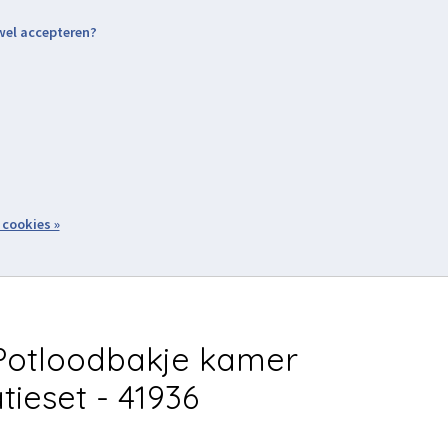
 wel accepteren?
nding & Levering
Retourneren
Aanmelden / Inloggen
tiviteiten
Over ons
Volg ons
zoeken
 cookies »
Winkelwagen
inkel
Acties
Potloodbakje kamer
tieset - 41936