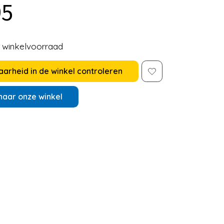
95
e winkelvoorraad
arheid in de winkel controleren
naar onze winkel