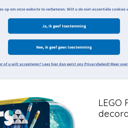
es op om onze website te verbeteren. Wilt u de niet-essentiële cookies
Openingstijden
Klantenservice
Verze
Ja
Winkelen
Ac
Nee
Zoeken
Meer over
Thema's
Minifiguren
Onderdelen
Modellen
De w
LEGO 
decora