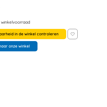
5
e winkelvoorraad
arheid in de winkel controleren
naar onze winkel