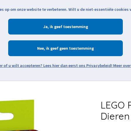
es op om onze website te verbeteren. Wilt u de niet-essentiële cookies
Openingstijden
Klantenservice
Verze
Ja
Winkelen
Ac
Nee
Zoeken
Meer over
Thema's
Minifiguren
Onderdelen
Modellen
De w
LEGO R
Dieren