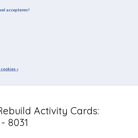
 wel accepteren?
nding & Levering
Retourneren
Aanmelden / Inloggen
tiviteiten
Over ons
Volg ons
zoeken
 cookies »
Winkelwagen
inkel
Acties
ebuild Activity Cards:
 - 8031