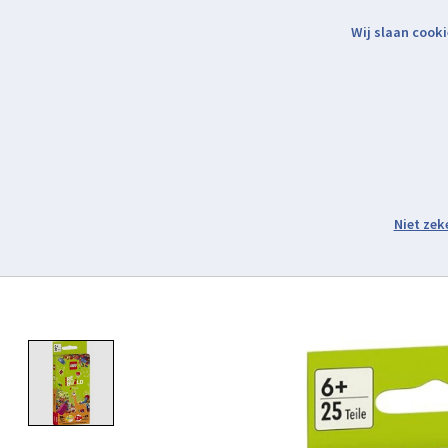
Wij slaan cooki
Binnen 2 werkdagen verzonden.
Assortiment
Product image slideshow Items