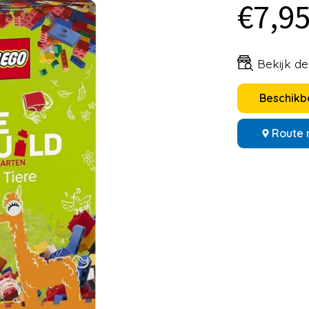
€7,9
Bekijk d
Beschikba
Route 