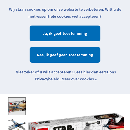
Wij slaan cookies op om onze website te verbeteren. Wilt u de
Klik voor actuele verzendinformatie...
niet-essentiële cookies wel accepteren?
Ja
Verlanglijst
Winkelwa
Nee
Zoeken
zoeken
Open webshop menu
Meer over cookies »
Product image slideshow Items