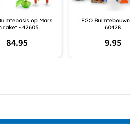
uimtebasis op Mars
LEGO Ruimtebouwm
n raket - 42605
60428
84.95
9.95