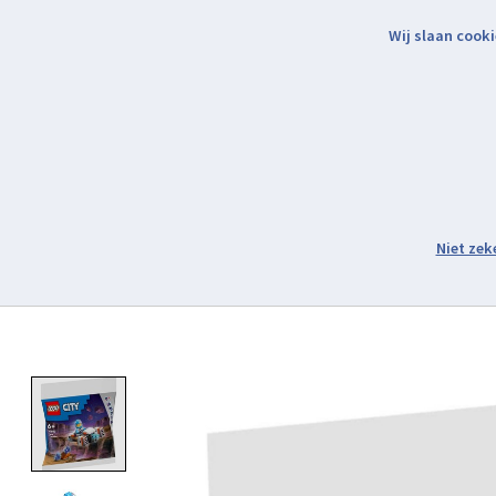
Wij slaan cooki
Binnen 2 werkdagen verzonden.
Assortiment
Product image slideshow Items