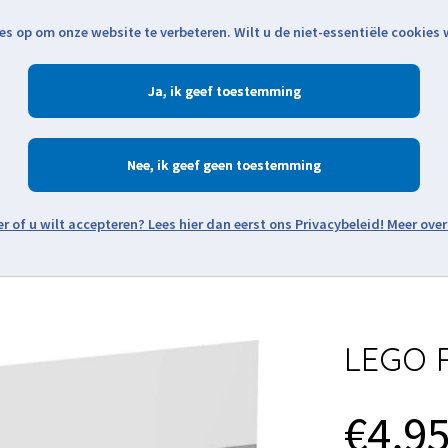
es op om onze website te verbeteren. Wilt u de niet-essentiële cookies
Openingstijden
Klantenservice
Verze
Ja
Winkelen
Ac
Nee
Zoeken
Meer over
Thema's
Minifiguren
Onderdelen
Modellen
De w
LEGO R
€4,9