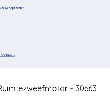
 wel accepteren?
nding & Levering
Retourneren
Aanmelden / Inloggen
tiviteiten
Over ons
Volg ons
zoeken
 cookies »
Winkelwagen
inkel
Acties
uimtezweefmotor - 30663
5