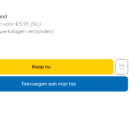
aad
 voor €5.95 (NL)
 werkdagen verzonden)
Koop nu
Toevoegen aan mijn tas