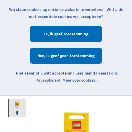
Wij slaan cookies op om onze website te verbeteren. Wilt u de
Klik voor actuele verzendinformatie...
niet-essentiële cookies wel accepteren?
Ja
Verlanglijst
Winkelwa
Nee
Zoeken
zoeken
Open webshop menu
Meer over cookies »
Product image slideshow Items