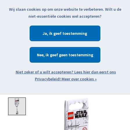
Wij slaan cookies op om onze website te verbeteren. Wilt u de
Klik voor actuele verzendinformatie...
niet-essentiële cookies wel accepteren?
Ja
Verlanglijst
Winkelwa
Nee
Zoeken
zoeken
Open webshop menu
Meer over cookies »
Product image slideshow Items