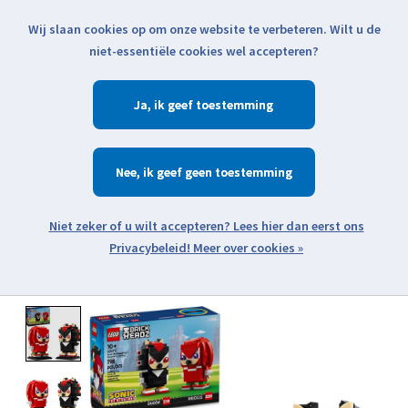
Wij slaan cookies op om onze website te verbeteren. Wilt u de
Klik voor actuele verzendinformatie...
niet-essentiële cookies wel accepteren?
Ja
Verlanglijst
Winkelwa
Nee
Zoeken
zoeken
Open webshop menu
Meer over cookies »
Product image slideshow Items