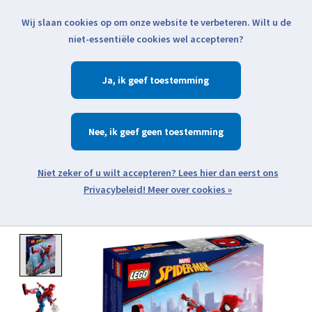
Wij slaan cookies op om onze website te verbeteren. Wilt u de
Klik voor actuele verzendinformatie...
niet-essentiële cookies wel accepteren?
Ja
Verlanglijst
Winkelwa
Nee
Zoeken
zoeken
Open webshop menu
Meer over cookies »
Product image slideshow Items