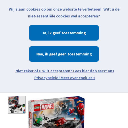
Wij slaan cookies op om onze website te verbeteren. Wilt u de
Klik voor actuele verzendinformatie...
niet-essentiële cookies wel accepteren?
Ja
Verlanglijst
Winkelwa
Nee
Zoeken
zoeken
Open webshop menu
Meer over cookies »
Product image slideshow Items