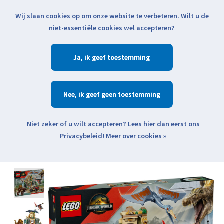
Wij slaan cookies op om onze website te verbeteren. Wilt u de
Klik voor actuele verzendinformatie...
niet-essentiële cookies wel accepteren?
Ja
Verlanglijst
Winkelwa
Nee
Zoeken
zoeken
Open webshop menu
Meer over cookies »
Product image slideshow Items