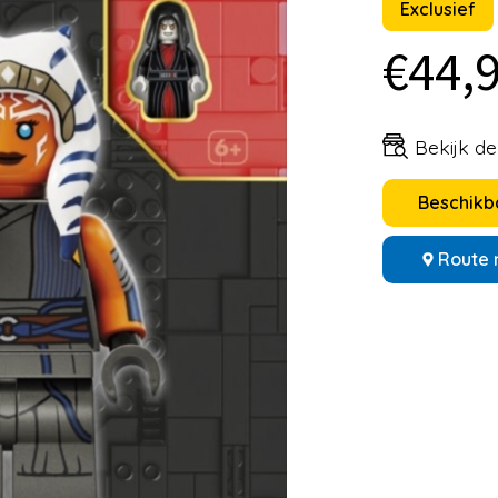
Exclusief
€44,
Bekijk d
Beschikba
Route 