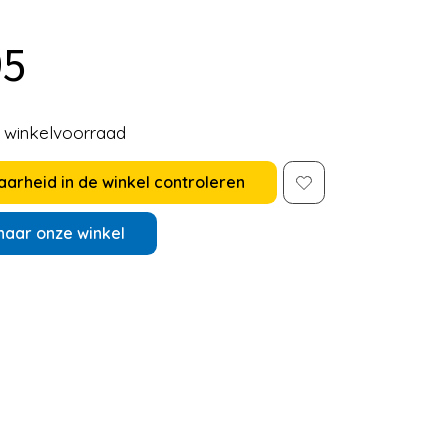
95
e winkelvoorraad
arheid in de winkel controleren
naar onze winkel