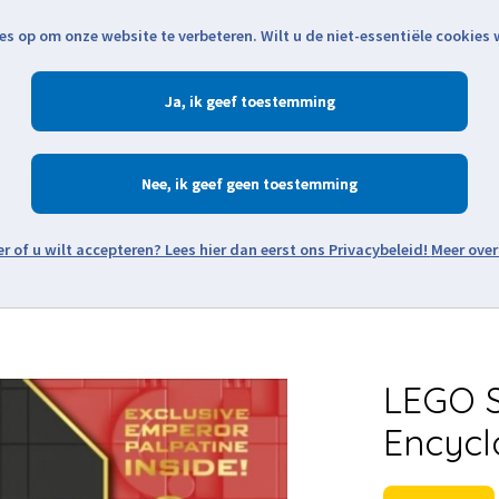
es op om onze website te verbeteren. Wilt u de niet-essentiële cookies
Openingstijden
Klantenservice
Verze
Ja
Winkelen
Ac
Nee
Zoeken
Meer over
Thema's
Minifiguren
Onderdelen
Modellen
De w
LEGO S
Encycl