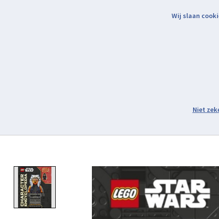
Wij slaan cooki
Binnen 2 werkdagen verzonden.
Assortiment
Product image slideshow Items