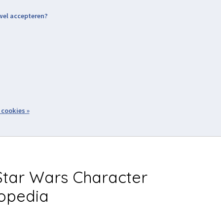
 wel accepteren?
nding & Levering
Retourneren
Aanmelden / Inloggen
tiviteiten
Over ons
Volg ons
zoeken
 cookies »
Winkelwagen
inkel
Acties
tar Wars Character
opedia