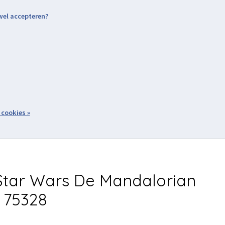
 wel accepteren?
nding & Levering
Retourneren
Aanmelden / Inloggen
tiviteiten
Over ons
Volg ons
zoeken
 cookies »
Winkelwagen
inkel
Acties
tar Wars De Mandalorian
 75328