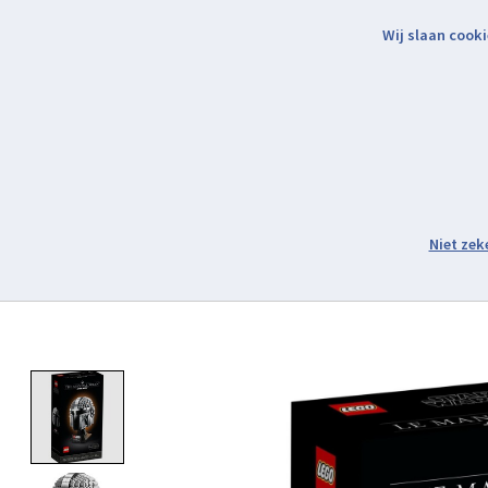
Wij slaan cooki
Binnen 2 werkdagen verzonden.
Assortiment
Product image slideshow Items