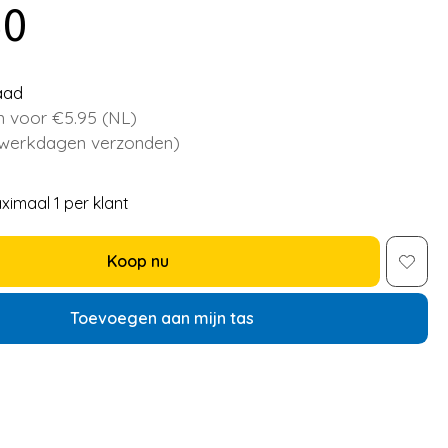
50
aad
 voor €5.95 (NL)
 werkdagen verzonden)
ximaal 1 per klant
Koop nu
Toevoegen aan mijn tas