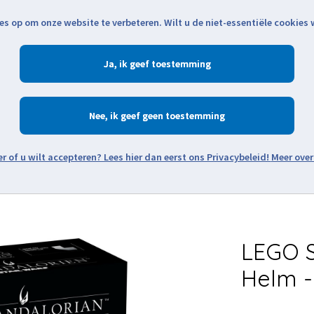
es op om onze website te verbeteren. Wilt u de niet-essentiële cookies
Openingstijden
Klantenservice
Verze
Ja
Winkelen
Ac
Nee
Zoeken
Meer over
Thema's
Minifiguren
Onderdelen
Modellen
De w
LEGO S
Helm -