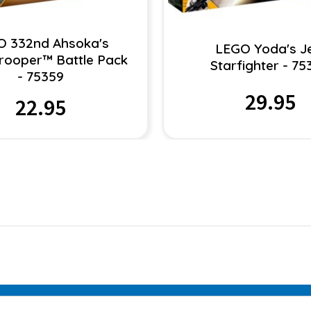
O 332nd Ahsoka's
LEGO Yoda's J
Trooper™ Battle Pack
Starfighter - 7
- 75359
29.95
22.95