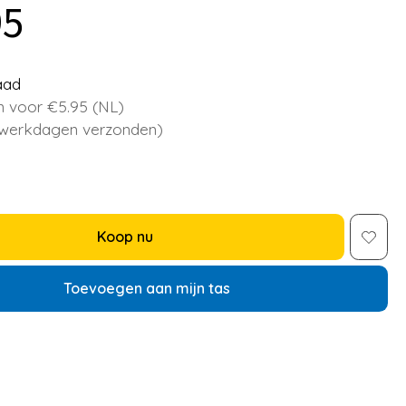
95
aad
 voor €5.95 (NL)
 werkdagen verzonden)
Koop nu
Toevoegen aan mijn tas