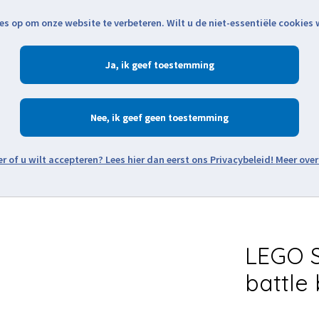
es op om onze website te verbeteren. Wilt u de niet-essentiële cookies
Openingstijden
Klantenservice
Verze
Ja
Winkelen
Ac
Nee
Zoeken
Meer over
Thema's
Minifiguren
Onderdelen
Modellen
De w
LEGO S
battle