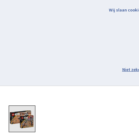
Wij slaan cooki
Binnen 2 werkdagen verzonden.
Assortiment
Product image slideshow Items