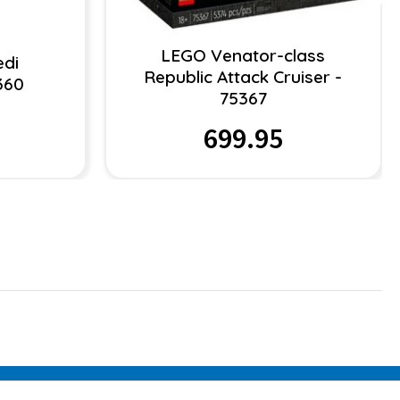
LEGO Venator-class
edi
Republic Attack Cruiser -
5360
75367
699.95