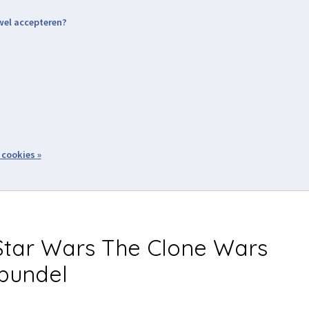
 wel accepteren?
nding & Levering
Retourneren
Aanmelden / Inloggen
tiviteiten
Over ons
Volg ons
zoeken
 cookies »
Winkelwagen
inkel
Acties
tar Wars The Clone Wars
 bundel