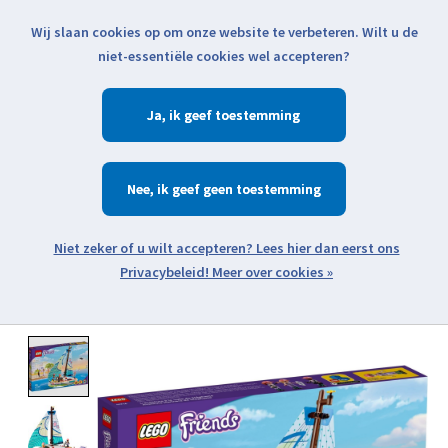
Wij slaan cookies op om onze website te verbeteren. Wilt u de
Klik voor actuele verzendinformatie...
niet-essentiële cookies wel accepteren?
Ja
Verlanglijst
Winkelwa
Nee
Zoeken
zoeken
Open webshop menu
Meer over cookies »
Product image slideshow Items