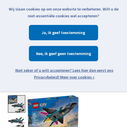
Wij slaan cookies op om onze website te verbeteren. Wilt u de
Klik voor actuele verzendinformatie...
niet-essentiële cookies wel accepteren?
Ja
Verlanglijst
Winkelwa
Nee
Zoeken
zoeken
Open webshop menu
Meer over cookies »
Product image slideshow Items