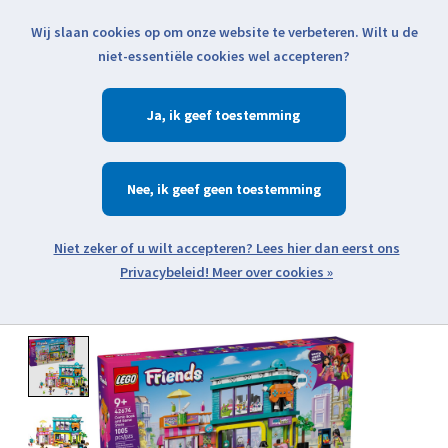
Wij slaan cookies op om onze website te verbeteren. Wilt u de
Klik voor actuele verzendinformatie...
niet-essentiële cookies wel accepteren?
Ja
Verlanglijst
Winkelwa
Nee
Zoeken
zoeken
Open webshop menu
Meer over cookies »
Product image slideshow Items