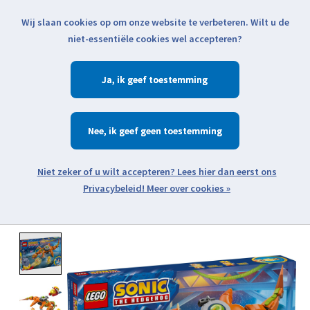
Wij slaan cookies op om onze website te verbeteren. Wilt u de
Klik voor actuele verzendinformatie...
niet-essentiële cookies wel accepteren?
Ja
Verlanglijst
Winkelwa
Nee
Zoeken
zoeken
Open webshop menu
Meer over cookies »
Product image slideshow Items