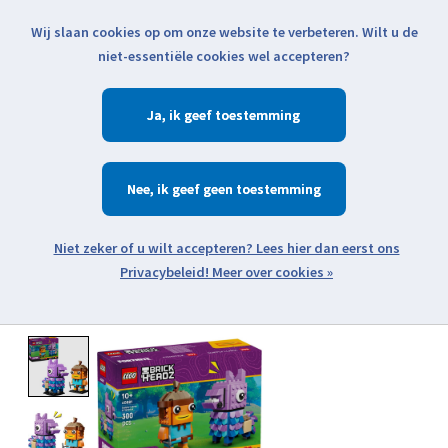
Wij slaan cookies op om onze website te verbeteren. Wilt u de
Klik voor actuele verzendinformatie...
niet-essentiële cookies wel accepteren?
Ja
Verlanglijst
Winkelwa
Nee
Zoeken
zoeken
Open webshop menu
Meer over cookies »
Product image slideshow Items