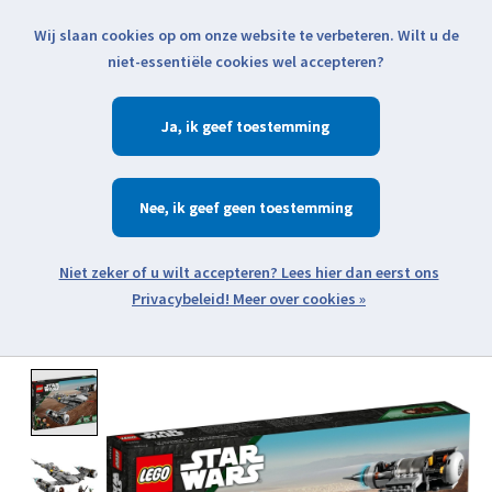
Wij slaan cookies op om onze website te verbeteren. Wilt u de
Klik voor actuele verzendinformatie...
niet-essentiële cookies wel accepteren?
Ja
Verlanglijst
Winkelwa
Nee
Zoeken
zoeken
Open webshop menu
Meer over cookies »
Product image slideshow Items