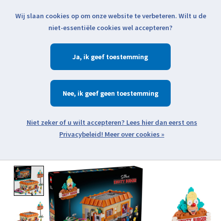
Wij slaan cookies op om onze website te verbeteren. Wilt u de
Klik voor actuele verzendinformatie...
niet-essentiële cookies wel accepteren?
Ja
Verlanglijst
Winkelwa
Nee
Zoeken
zoeken
Open webshop menu
Meer over cookies »
Product image slideshow Items