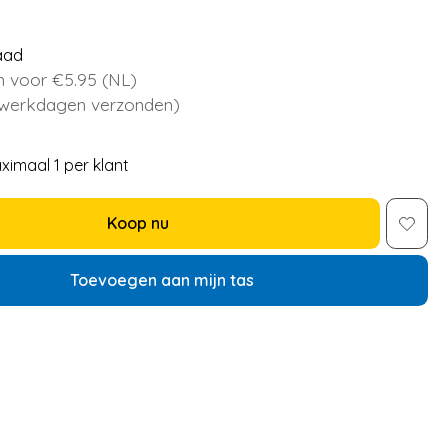
aad
 voor €5.95 (NL)
 werkdagen verzonden)
ximaal 1 per klant
Koop nu
Toevoegen aan mijn tas