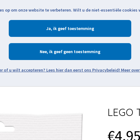
es op om onze website te verbeteren. Wilt u de niet-essentiële cookies
Openingstijden
Klantenservice
Verze
Ja
Winkelen
Ac
Nee
Zoeken
Meer over
Thema's
Minifiguren
Onderdelen
Modellen
De w
LEGO T
€4,9