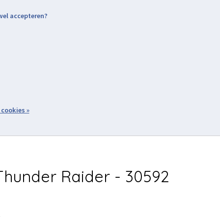
 wel accepteren?
nding & Levering
Retourneren
Aanmelden / Inloggen
tiviteiten
Over ons
Volg ons
zoeken
 cookies »
Winkelwagen
inkel
Acties
hunder Raider - 30592
5