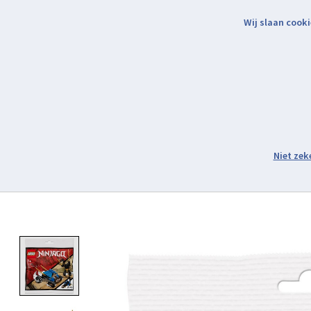
Wij slaan cooki
Binnen 2 werkdagen verzonden.
Assortiment
Product image slideshow Items