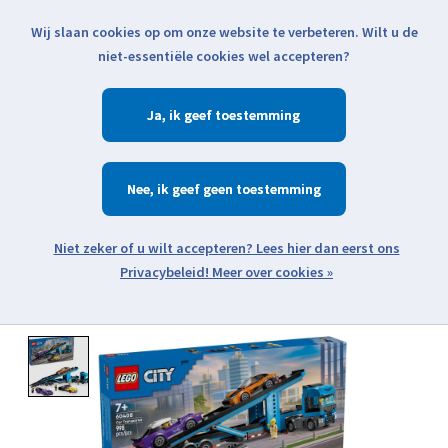
Wij slaan cookies op om onze website te verbeteren. Wilt u de
Klik voor actuele verzendinformatie...
niet-essentiële cookies wel accepteren?
Ja
Verlanglijst
Winkelwa
Nee
Zoeken
zoeken
Open webshop menu
Meer over cookies »
Product image slideshow Items