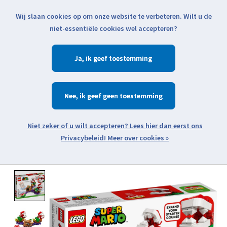
Wij slaan cookies op om onze website te verbeteren. Wilt u de
Klik voor actuele verzendinformatie...
niet-essentiële cookies wel accepteren?
Ja
Verlanglijst
Winkelwa
Nee
Zoeken
zoeken
Open webshop menu
Meer over cookies »
Product image slideshow Items