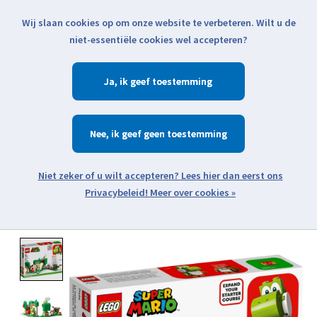
Wij slaan cookies op om onze website te verbeteren. Wilt u de
Klik voor actuele verzendinformatie...
niet-essentiële cookies wel accepteren?
Ja
Verlanglijst
Winkelwa
Nee
Zoeken
zoeken
Open webshop menu
Meer over cookies »
Product image slideshow Items