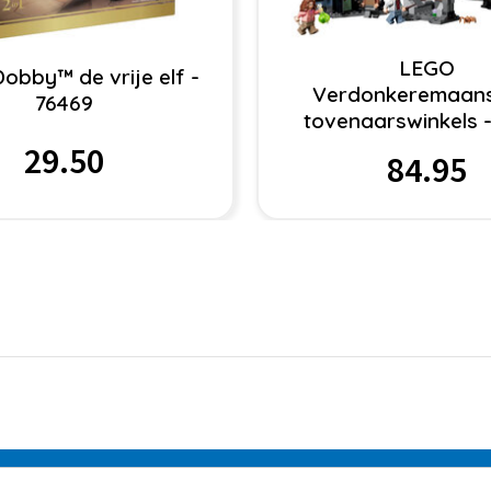
LEGO
obby™ de vrije elf -
Verdonkeremaan
76469
tovenaarswinkels -
29.50
84.95