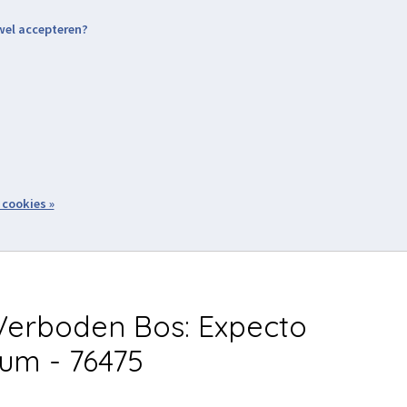
 wel accepteren?
nding & Levering
Retourneren
Aanmelden / Inloggen
tiviteiten
Over ons
Volg ons
zoeken
 cookies »
Winkelwagen
inkel
Acties
erboden Bos: Expecto
um - 76475