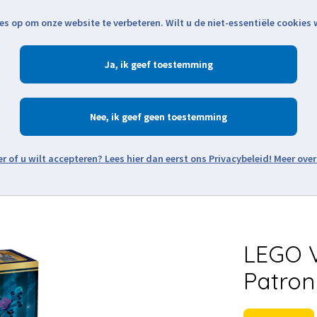
es op om onze website te verbeteren. Wilt u de niet-essentiële cookies
Openingstijden
Klantenservice
Verze
Ja
Winkelen
Ac
Nee
Zoeken
Meer over
Thema's
Minifiguren
Onderdelen
Modellen
De w
LEGO V
Patron