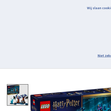
Wij slaan cooki
Binnen 2 werkdagen verzonden.
Assortiment
Product image slideshow Items