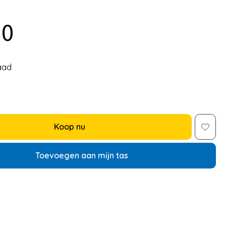
50
aad
Koop nu
Toevoegen aan mijn tas