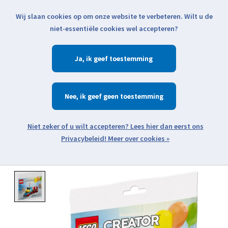
Wij slaan cookies op om onze website te verbeteren. Wilt u de
Klik voor actuele verzendinformatie...
niet-essentiële cookies wel accepteren?
Ja
Verlanglijst
Winkelwa
Nee
Zoeken
zoeken
Open webshop menu
Meer over cookies »
Product image slideshow Items