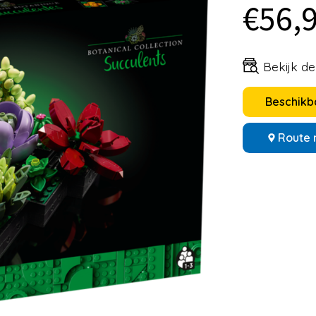
€56,
Bekijk d
Beschikba
Route 