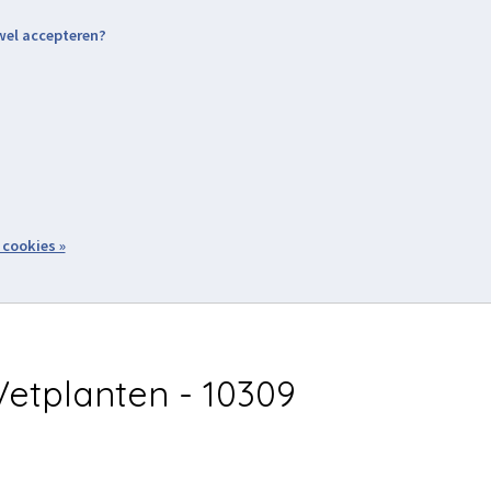
 wel accepteren?
nding & Levering
Retourneren
Aanmelden / Inloggen
tiviteiten
Over ons
Volg ons
zoeken
 cookies »
Winkelwagen
inkel
Acties
etplanten - 10309