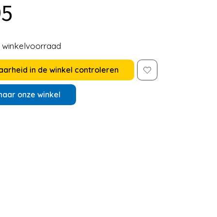
95
e winkelvoorraad
arheid in de winkel controleren
naar onze winkel