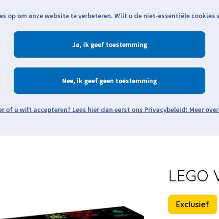
es op om onze website te verbeteren. Wilt u de niet-essentiële cookies
Openingstijden
Klantenservice
Verze
Ja
Winkelen
Ac
Nee
Zoeken
Meer over
Thema's
Minifiguren
Onderdelen
Modellen
De w
LEGO V
Exclusief