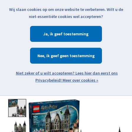
Wij slaan cookies op om onze website te verbeteren. Wilt u de
Klik voor actuele verzendinformatie...
niet-essentiële cookies wel accepteren?
Ja
Verlanglijst
Winkelwa
Nee
Zoeken
zoeken
Open webshop menu
Meer over cookies »
Product image slideshow Items