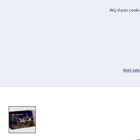
Wij slaan cooki
Binnen 2 werkdagen verzonden.
Assortiment
Product image slideshow Items