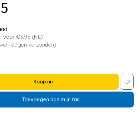
95
aad
 voor €5.95 (NL)
 werkdagen verzonden)
Koop nu
Toevoegen aan mijn tas