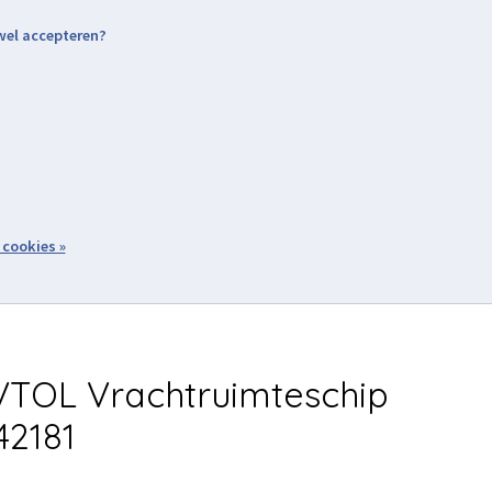
 wel accepteren?
nding & Levering
Retourneren
Aanmelden / Inloggen
tiviteiten
Over ons
Volg ons
zoeken
 cookies »
Winkelwagen
inkel
Acties
TOL Vrachtruimteschip
42181