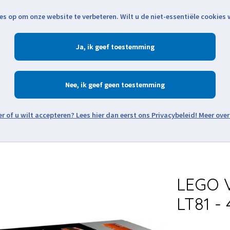
es op om onze website te verbeteren. Wilt u de niet-essentiële cookies
Openingstijden
Klantenservice
Verze
Ja
Winkelen
Ac
Nee
Zoeken
Meer over
Thema's
Minifiguren
Onderdelen
Modellen
De w
LEGO V
LT81 - 