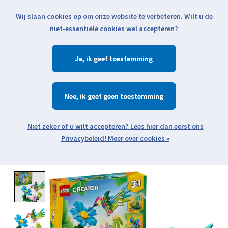
Wij slaan cookies op om onze website te verbeteren. Wilt u de
Klik voor actuele verzendinformatie...
niet-essentiële cookies wel accepteren?
Ja
Verlanglijst
Winkelwa
Nee
Zoeken
zoeken
Open webshop menu
Meer over cookies »
Product image slideshow Items