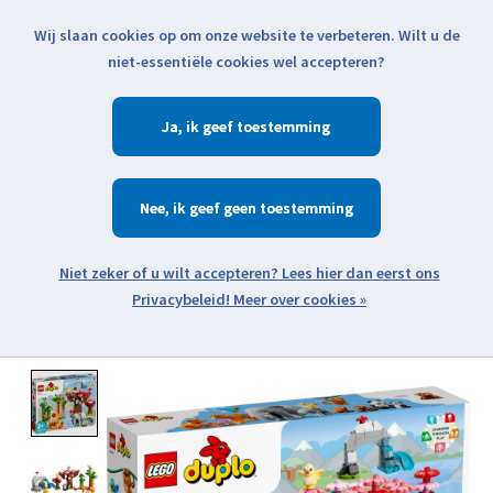
Wij slaan cookies op om onze website te verbeteren. Wilt u de
Klik voor actuele verzendinformatie...
niet-essentiële cookies wel accepteren?
Ja
Verlanglijst
Winkelwa
Nee
Zoeken
zoeken
Open webshop menu
Meer over cookies »
Product image slideshow Items