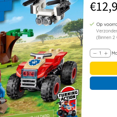
€12,
Op voorr
Verzonden
(Binnen 2
Ma