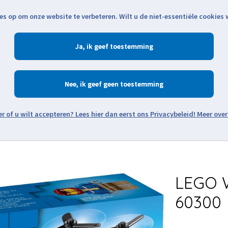
es op om onze website te verbeteren. Wilt u de niet-essentiële cookies
Openingstijden
Klantenservice
Verze
Ja
Winkelen
Ac
Nee
Zoeken
Meer over
Thema's
Minifiguren
Onderdelen
Modellen
De w
LEGO W
60300