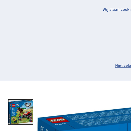
Wij slaan cooki
Binnen 2 werkdagen verzonden.
Assortiment
Product image slideshow Items