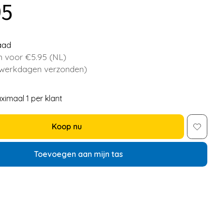
95
aad
 voor €5.95 (NL)
 werkdagen verzonden)
ximaal 1 per klant
Koop nu
Toevoegen aan mijn tas