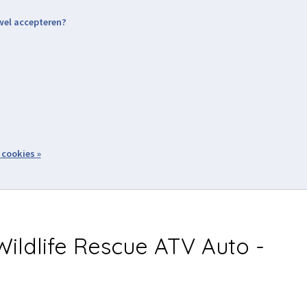
 wel accepteren?
nding & Levering
Retourneren
Aanmelden / Inloggen
tiviteiten
Over ons
Volg ons
zoeken
 cookies »
Winkelwagen
inkel
Acties
ildlife Rescue ATV Auto -